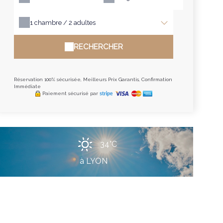
1
chambre /
2
adultes
RECHERCHER
Réservation 100% sécurisée, Meilleurs Prix Garantis, Confirmation
Immédiate
Paiement sécurisé par
34°C
à LYON