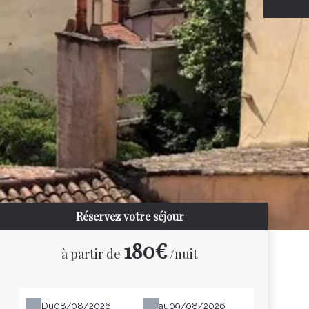
Réservez votre séjour
180€
à partir de
/nuit
Du
au