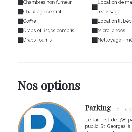
Chambres non fumeur
Location de mat
Chauffage central
repassage
Coffre
Location lit bé
Draps et linges compris
Micro-ondes
Draps fournis
Nettoyage - m
Nos options
Parking
à p
Le tarif est de 15€ p
public St Georges à