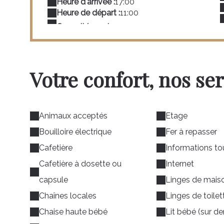
Heure d'arrivée :
17:00
Heure de départ :
11:00
Votre confort, nos se
Animaux acceptés
Etage
Bouilloire électrique
Fer à repasser
Cafetière
Informations to
Cafetière à dosette ou
Internet
capsule
Linges de maiso
Chaînes locales
Linges de toilet
Chaise haute bébé
Lit bébé (sur 