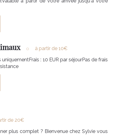
.Valable à partir de votre arrivée jusqu'à votre
nimaux
à partir de 10€
 uniquementFrais : 10 EUR par séjourPas de frais
ssistance
rtir de 20€
euner plus complet ? Bienvenue chez Sylvie vous