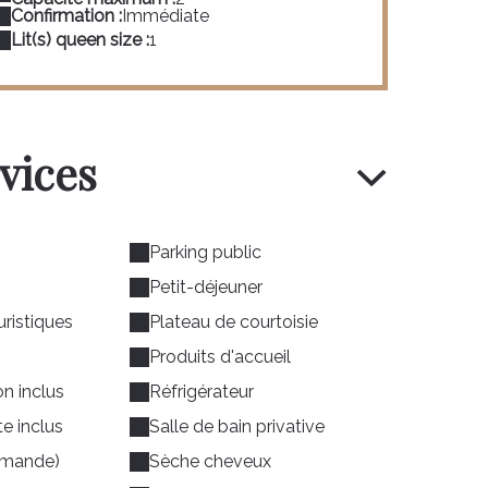
Confirmation :
Immédiate
Lit(s) queen size :
1
rvices
Parking public
Petit-déjeuner
uristiques
Plateau de courtoisie
Produits d'accueil
n inclus
Réfrigérateur
te inclus
Salle de bain privative
demande)
Sèche cheveux