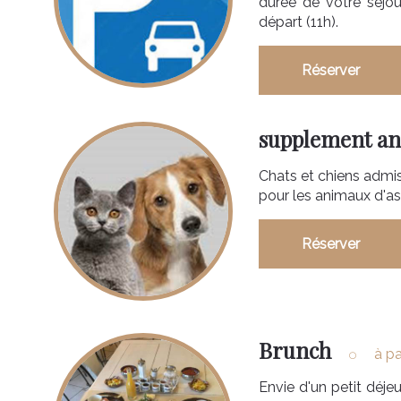
durée de votre séjour
départ (11h).
Réserver
supplement a
Chats et chiens admis
pour les animaux d'a
Réserver
Brunch
à pa
Envie d'un petit déj